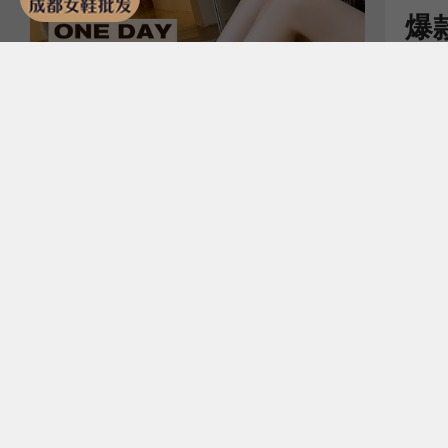
MoMo&88637
新款裤管靴 爆款显瘦
西
上脚巨美
可
片
￥228.00
￥1
分销 126