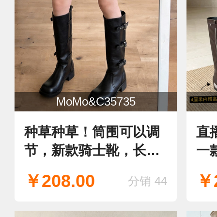
MoMo&C35735
种草种草！筒围可以调
直
节，新款骑士靴，长
一
靴，我家靴子都是巨好
士
￥208.00
￥2
分销 44
穿 颜值又高，
款
坡