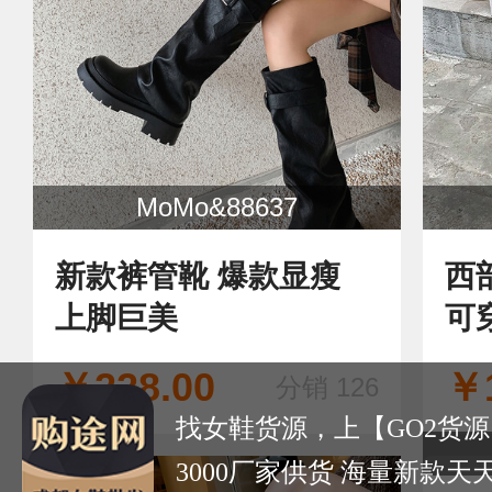
新款浅口单鞋，
爆
靴
牛
￥188.00
￥2
分销 42
色
粗
找女鞋货源，上【GO2货源
3000厂家供货 海量新款天