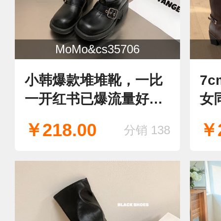
MoMo&cs35706
小韩爆款堆堆靴，一比
7
一开红书已爆流量好
女
款，早上早做数据，新
卖
￥218.00
￥2
分销 138
款靴子