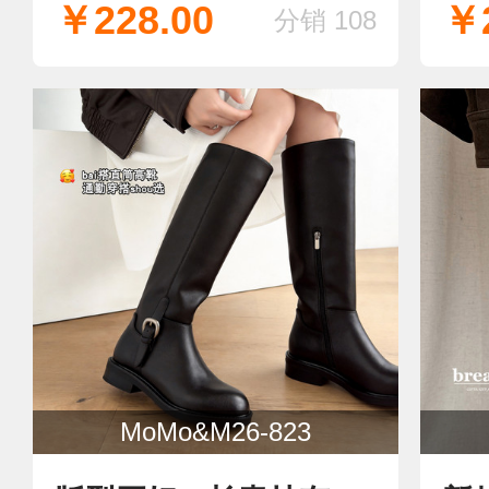
￥228.00
￥2
分销 108
堆堆靴 骑士靴 长靴
MoMo&M26-823