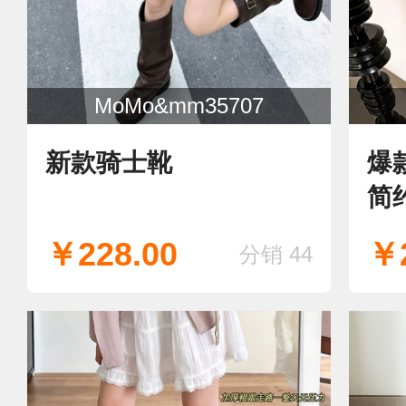
MoMo&mm35707
新款骑士靴
爆
简
骑
￥228.00
￥2
分销 44
好