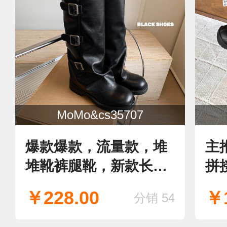
MoMo&cs35707
爆款爆款，流量款，堆
主
堆靴裤腿靴，新款长靴
拼
骑士靴
留
￥228.00
￥1
分销 54
单