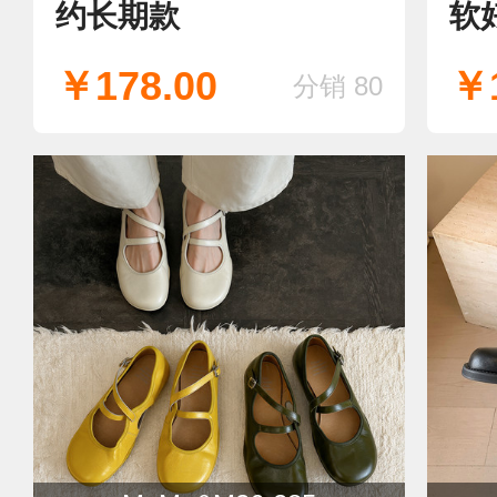
约长期款
软
勤
￥178.00
￥1
分销 80
单