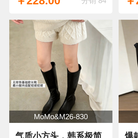
￥228.00
￥2
分销 84
骑
美
MoMo&M26-830
气质小方头，韩系极简
爆