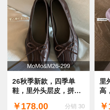
MoMo&M26-299
26秋季新款，四季单
里
鞋，里外头层皮，拼接
高
质感复古老钱单鞋，
芋
￥178.00
￥1
分销 30
适