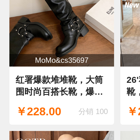
MoMo&cs35697
红署爆款堆堆靴，大筒
2
围时尚百搭长靴，爆好
靴
穿，新款长靴
款
￥228.00
￥2
分销 100