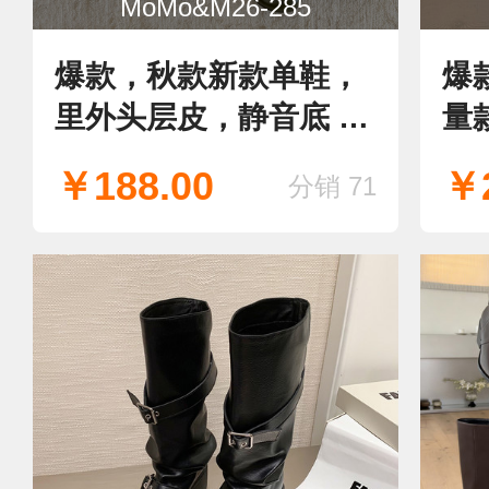
MoMo&M26-285
爆款，秋款新款单鞋，
爆
里外头层皮，静音底 巨
量
软 巨好穿，
超
￥188.00
￥2
分销 71