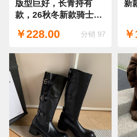
版型巨好，长青持有
新
款，26秋冬新款骑士
靴，显瘦显腿直，百搭
￥228.00
￥1
分销 97
跑量爆款长靴