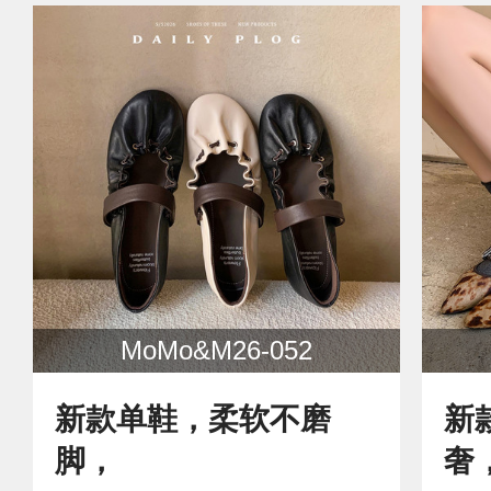
MoMo&M26-052
新款单鞋，柔软不磨
新
脚，
奢