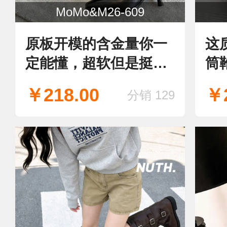
MoMo&M26-609
原板开模的含金量你一
这
定能懂，超软但是挺阔
筒
有型！超美 爆款，老板
爆
￥218.00
￥2
分销 129
们赶紧冲，新款堆堆
皮
靴，靴子