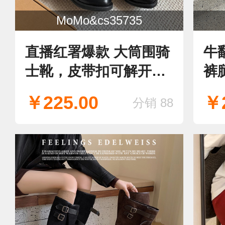
MoMo&cs35735
直播红署爆款 大筒围骑
牛
士靴，皮带扣可解开，
裤
新款长靴 骑士靴
￥225.00
￥2
分销 88