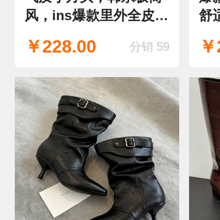
风，ins爆款里外全皮，
舒
设计师内增高韩女瘦瘦
了
￥228.00
￥2
分销 59
靴，巨好穿巨显瘦