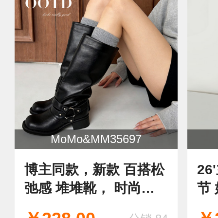
MoMo&MM35697
博主同款，新款 百搭松
2
弛感 堆堆靴， 时尚单
节
品，四季可穿
腿